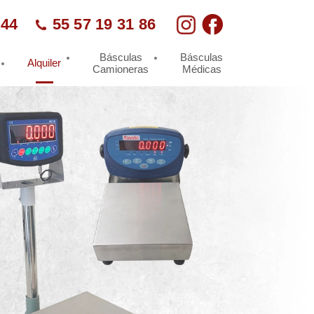
 44
55 57 19 31 86
Básculas
Básculas
Alquiler
Camioneras
Médicas