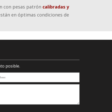
ran con pesas patrón
calibradas y
 están en óptimas condiciones de
to posible.