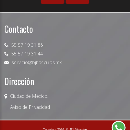
Contacto
55 57 19 31 86
55 57 19 31 44
servicio@bjbasculas.mx
Dirección
Ciudad de México.
Aviso de Privacidad
Copyright 2026
©
BJ Básculas