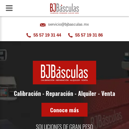
servicio@bjbasculas.mx
55 57 19 31 44
55 57 19 31 86
Calibración - Reparación - Alquiler - Venta
Conoce más
SOLUCIONES DE GRAN PESO